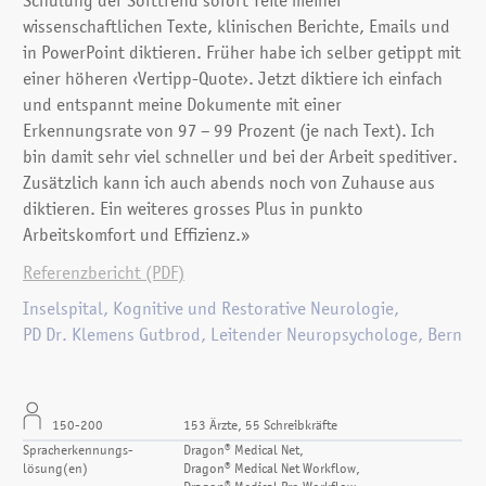
Schulung der Softtrend sofort Teile meiner
wissenschaftlichen Texte, klinischen Berichte, Emails und
in PowerPoint diktieren. Früher habe ich selber getippt mit
einer höheren ‹Vertipp-Quote›. Jetzt diktiere ich einfach
und entspannt meine Dokumente mit einer
Erkennungsrate von 97 – 99 Prozent (je nach Text). Ich
bin damit sehr viel schneller und bei der Arbeit speditiver.
Zusätzlich kann ich auch abends noch von Zuhause aus
diktieren. Ein weiteres grosses Plus in punkto
Arbeitskomfort und Effizienz.»
Referenzbericht (PDF)
Inselspital, Kognitive und Restorative Neurologie,
PD Dr. Klemens Gutbrod, Leitender Neuropsychologe, Bern
150-200
153 Ärzte, 55 Schreibkräfte
Spracherkennungs­
Dragon® Medical Net,
lösung(en)
Dragon® Medical Net Workflow,