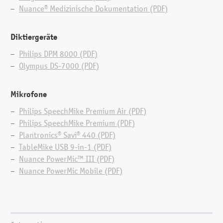
Nuance® Medizinische Dokumentation (PDF)
Diktat via Diktiergerät, Umsetzung mit
Diktiergeräte
Spracherkennung und Weiterverarbeitung im
Sekretariat. Diktat mit Spracherkennung an mehreren
Philips DPM 8000 (PDF)
Arbeitsplätzen und delegierter Korrektur:
Olympus DS-7000 (PDF)
Dragon® Medical Pro Workflow
Mikrofone
Philips SpeechMike Premium Air (PDF)
Philips SpeechMike Premium (PDF)
Plantronics® Savi® 440 (PDF)
TableMike USB 9-in-1 (PDF)
Nuance PowerMic™ III (PDF)
Nuance PowerMic Mobile (PDF)
Diktat ohne Spracherkennung, manuelle
Transkriptionen: Medical Basic Workflow Plus