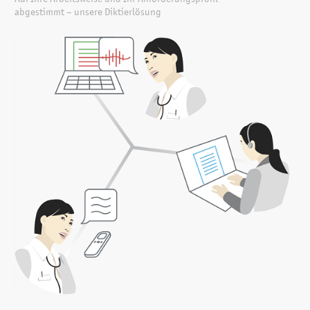
abgestimmt – unsere Diktierlösung
Möchten Sie mobil arbeiten? Diktieren Sie nach dem OP
Ihre Berichte in Ihr digitales Diktiergerät oder
Smartphone und schicken diese in die Praxis. Ihr Bericht
wird durch die Spracherkennungslösung in Text umgesetzt
und von der MPA fertiggestellt, während Sie auf dem Weg
in die Praxis sind. So wird eine zeitnahe Dokumentation
sichergestellt.
Zuhause arbeiten
Würden Sie manchmal gern von Zuhause noch kurz
wichtige Korrespondenz oder etwas in einer Patienten­akte
erledigen? Nichts einfacher als das – verbinden Sie sich via
Remote Desktop in Ihre Praxis und diktieren mit
Spracherkennung Ihre Texte. Das System schreibt was Sie
sagen direkt in Word, Mail oder in die Patientenakte.
Work-Life Balance