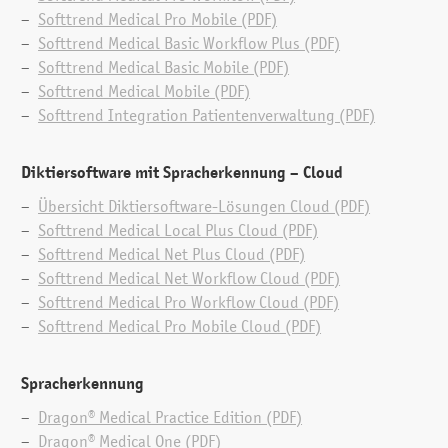
Softtrend Medical Pro Mobile (PDF)
Softtrend Medical Basic Workflow Plus (PDF)
Diktat mit Spracherkennung an mehreren
Softtrend Medical Basic Mobile (PDF)
Arbeitsplätzen im Netzwerk: Dragon® Medical Net Plus
Softtrend Medical Mobile (PDF)
Softtrend Integration Patientenverwaltung (PDF)
Diktiersoftware mit Sprach­erkennung – Cloud
Übersicht Diktiersoftware-Lösungen Cloud (PDF)
Softtrend Medical Local Plus Cloud (PDF)
Softtrend Medical Net Plus Cloud (PDF)
Diktat mit Spracherkennung an mehreren
Softtrend Medical Net Workflow Cloud (PDF)
Arbeitsplätzen und delegierter Korrektur:
Softtrend Medical Pro Workflow Cloud (PDF)
Dragon® Medical Net Workflow
Softtrend Medical Pro Mobile Cloud (PDF)
Spracherkennung
Dragon® Medical Practice Edition (PDF)
Dragon® Medical One (PDF)