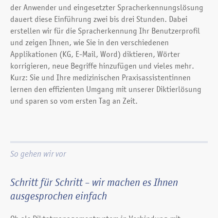
der Anwender und eingesetzter Spracherkennungslösung
Medizinische Basisvokabulare
dauert diese Einführung zwei bis drei Stunden. Dabei
erstellen wir für die Spracherkennung Ihr Benutzerprofil
Angiologie
und zeigen Ihnen, wie Sie in den verschiedenen
Arbeitsmedizin
Applikationen (KG, E-Mail, Word) diktieren, Wörter
Chirurgie
korrigieren, neue Begriffe hinzufügen und vieles mehr.
Dermatologie
Kurz: Sie und Ihre medizinischen Praxisassistentinnen
Endokrinologie / Diabetologie
lernen den effizienten Umgang mit unserer Diktierlösung
Gastroenterologie
und sparen so vom ersten Tag an Zeit.
Geriatrie / Neurologie
Gynäkologie
Handchirurgie
Hepatologie
HNO (Hals-Nasen-Ohren)
So gehen wir vor
Innere / Allgemein Medizin
Intensivmedizin
Schritt für Schritt – wir machen es Ihnen
Kardiologie
ausgesprochen einfach
Kinderchirurgie
Labormedizin