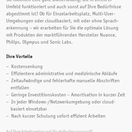
Sie möchten eine gute Diktier­lösung, die in Ihrem IT-
Sie sagen und steht Ihnen 356 Tage jederzeit zur
Umfeld funktioniert und auch sonst auf Ihre Bedürfnisse
Verfügung.
abgestimmt ist? Ob für Einzel­arbeits­platz, Multi-User-
Umgebungen oder cloud­basiert, mit oder ohne Sprach­
Informationstransfer / Wartezeiten
erkennung – wir erarbeiten für Sie die optimale Lösung
mit Produkten der markt­führenden Hersteller Nuance,
Warten Sie manchmal lange auf wichtige Informationen
Philips, Olympus und Sonic Labs.
von Kollegen oder Spitälern? Dauert auch bei Ihnen in der
Praxis der Versand der Patientenberichte mehr als einen
Ihre Vorteile
Tag?
Kostensenkung
Diktieren Sie direkt in den Computer und erstellen schnell
Effizientere administrative und medizinische Abläufe
und einfach Berichte oder Überweisungsschreiben selber,
Zeitaufwändige und fehler­hafte manuelle Abschriften
wenn die Zeit drängt. Das Abtippen der Diktate durch Ihre
entfallen
MPA und Korrekturlesen durch Sie entfällt. So können Sie
Geringe Investitions­kosten – Amortisation in kurzer Zeit
vielfach dem Patienten den Bericht sogar direkt nach der
In jeder Windows-/Netzwerk­umgebung oder cloud­
Untersuchung mitgeben. Gemäss Anwender-Feedback
basiert einsetzbar
sparen Ärzte und Praxen bei der Dokumentation mit
Nach kurzer Schulung sofort effizient Arbeiten
unserer Spracherkennungslösung bis zu 50 Prozent Zeit.
Mobiles Diktieren ausserhalb der Praxis
Auf Ihre Arbeitsweise und Ihr Anforderungs­profil