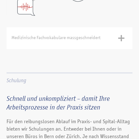
Medizinische Fachvokabulare massgeschneidert
Damit wir Ihr Fachvokabular für Sie anpassen können,
senden Sie uns Ihre elektronischen Berichte, welche durch
eine Software anonymisiert, konvertiert und dann
verarbeitet werden. Auf der Basis einer umfangreichen
Schulung
elektronischen Auswertung dieser Dokumente extrahieren
wir Ihre Fachbegriffe. Dieses Vokabular wird Korrektur
Schnell und unkompliziert – damit Ihre
gelesen und mit der phonetischen Schreibweise von
Abkürzungen oder englischen Ausdrücken ergänzt. Der so
Arbeitsprozesse in der Praxis sitzen
individualisierte Wortschatz wird dann mit Ihren
Kontexten verbunden und in Ihr Sprachprofil
Für den reibungslosen Ablauf im Praxis- und Spital-Alltag
implementiert. So ist die Spracherkennung optimal auf Ihr
bieten wir Schulungen an. Entweder bei Ihnen oder in
Fachgebiet bzw. Ihren Sprachgebrauch angepasst.
unseren Büros in Bern oder Zürich. Je nach Wissensstand