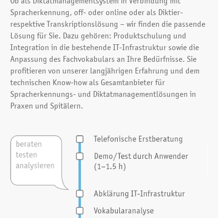
Ob als Diktatmanagementsystem in Verbindung mit
Mund-Kiefer-Gesichtschirurgie
Spracherkennung, off- oder online oder als Diktier-
Neurochirurgie
respektive Transkriptionslösung – wir finden die passende
Neurologie
Lösung für Sie. Dazu gehören: Produktschulung und
Nuklearmedizin
Integration in die bestehende
IT-Infrastruktur
sowie die
Onkologie
Anpassung des Fach­vokabulars an Ihre Bedürfnisse. Sie
Ophthalmologie
profitieren von unserer langjährigen Erfahrung und dem
Orthopädie
technischen Know-how als Gesamtanbieter für
Orthopädische Chirurgie
Spracherkennungs- und Diktat­management­lösungen in
Pathologie
Praxen und Spitälern.
Pädiatrie
Plastische Chirurgie
Pneumologie
Psychotherapie / Psychologie / Psychiatrie
Radiologie
Rheumatologie
Schmerzmedizin
Urologie / Nephrologie
Viszeral Chirurgie