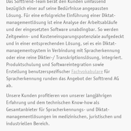
Das Softtrend-Team berät den Kunden umfassend
bezüglich einer auf seine Bedürfnisse angepassten
Lösung. Für eine erfolgreiche Einführung einer Diktat­
management­lösung ist eine Analyse der Arbeits­abläufe
und der eingesetzten Software unabdingbar. So werden
Zeitgewinn- und Kosten­einsparungs­potenziale aufgedeckt
und in einer entspre­chenden Lösung, sei es ein Diktat­
management­system in Verbindung mit Sprach­erkennung
oder eine reine Diktier-/ Transkriptions­lösung, integriert.
Produkt­schulung und Software­integration sowie
Erstellung benutzer­spezifischer
Fachvokabulare
für
Sprach­erkennung runden das Angebot der Softtrend AG
ab.
Unsere Kunden profitieren von unserer lang­jährigen
Erfahrung und dem technischen Know-how als
Gesamtanbieter für Sprach­erkennungs- und Diktat­
management­lösungen im medizinischen, juristischen und
industriellen Bereich.