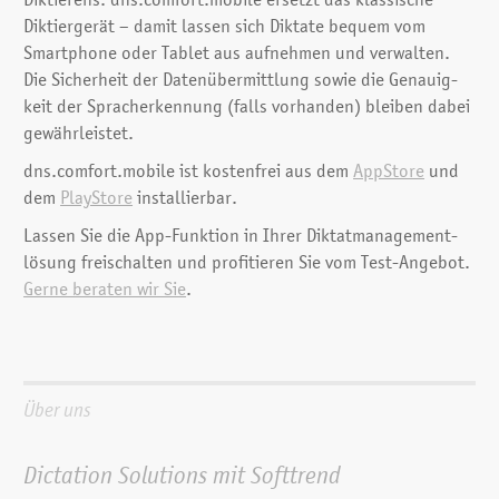
Diktierens. dns.comfort.mobile ersetzt das klassische
Diktiergerät – damit lassen sich Diktate bequem vom
Smartphone oder Tablet aus aufnehmen und ver­walten.
Die Sicher­heit der Daten­über­mittlung sowie die Genauig­
keit der Sprach­er­kennung (falls vorhanden) bleiben dabei
gewähr­leistet.
dns.comfort.mobile ist kostenfrei aus dem
AppStore
und
dem
PlayStore
installierbar.
Lassen Sie die App-Funktion in Ihrer Diktat­management­
lösung frei­schalten und profitieren Sie vom Test-Angebot.
Gerne beraten wir Sie
.
Über uns
Dictation Solutions mit Softtrend