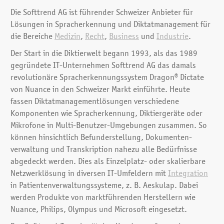
Die Softtrend AG ist führender Schweizer Anbieter für
Lösungen in Sprach­erkennung und Diktat­management für
die Bereiche
Medizin
,
Recht
,
Business
und
Industrie
.
Der Start in die Diktier­welt begann 1993, als das 1989
gegründete IT-Unternehmen Softtrend AG das damals
revoluti­onäre Sprach­erkennungs­system Dragon® Dictate
von Nuance in den Schweizer Markt einführte. Heute
fassen Diktat­management­lösungen verschiedene
Komponenten wie Sprach­erkennung, Diktier­geräte oder
Mikrofone in Multi-Benutzer-Umgebungen zusammen. So
können hinsichtlich Befund­erstellung, Dokumenten­
verwaltung und Transkrip­tion nahezu alle Bedürfnisse
abgedeckt werden. Dies als Einzelplatz- oder skalierbare
Netzwerk­lösung in diversen IT-Umfeldern mit
Integration
in Patienten­verwaltungs­systeme, z. B. Aeskulap. Dabei
werden Produkte von marktführen­den Herstellern wie
Nuance, Philips, Olympus und Microsoft eingesetzt.