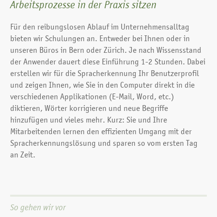
phonetischen Schreibweise von Abkürzungen oder
Arbeitsprozesse in der Praxis sitzen
englischen Ausdrücken ergänzt. Der so individualisierte
Wortschatz wird dann mit Ihren Kontexten verbunden und
Für den reibungslosen Ablauf im Unternehmensalltag
in Ihr Sprachprofil implementiert. So ist unsere
bieten wir Schulungen an. Entweder bei Ihnen oder in
Spracherkennungslösung optimal auf Ihr Fachgebiet bzw.
unseren Büros in Bern oder Zürich. Je nach Wissensstand
Ihren Sprachgebrauch angepasst.
der Anwender dauert diese Einführung 1-2 Stunden. Dabei
erstellen wir für die Spracherkennung Ihr Benutzerprofil
und zeigen Ihnen, wie Sie in den Computer direkt in die
verschiedenen Applikationen (E-Mail, Word, etc.)
diktieren, Wörter korrigieren und neue Begriffe
hinzufügen und vieles mehr. Kurz: Sie und Ihre
Mitarbeitenden lernen den effizienten Umgang mit der
Spracherkennungslösung und sparen so vom ersten Tag
an Zeit.
So gehen wir vor