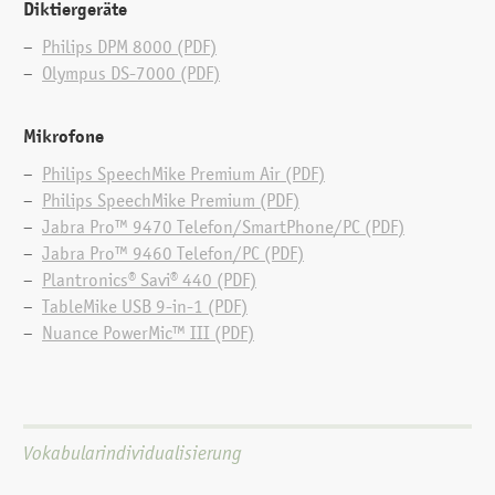
Diktiergeräte
Diktat via Diktiergerät, Umsetzung mit
Spracherkennung und Weiterverarbeitung im
Philips DPM 8000 (PDF)
Sekretariat. Diktat mit Spracherkennung an mehreren
Olympus DS-7000 (PDF)
Arbeitsplätzen und delegierter Korrektur:
Dragon® Professional Pro Workflow
Mikrofone
Philips SpeechMike Premium Air (PDF)
Philips SpeechMike Premium (PDF)
Jabra Pro™ 9470 Telefon/SmartPhone/PC (PDF)
Jabra Pro™ 9460 Telefon/PC (PDF)
Plantronics® Savi® 440 (PDF)
TableMike USB 9-in-1 (PDF)
Diktat ohne Spracherkennung, manuelle
Nuance PowerMic™ III (PDF)
Transkriptionen: Professional Basic Workflow Plus
Vokabularindividuali­sierung