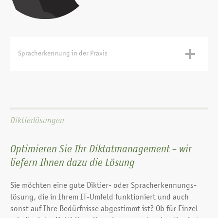
Spracherkennung in der Praxis
Wie kann Spracherkennung Sie unterstützen
Tippen Sie selbst?
Diktierlösungen
Da Sie so schnell tippen können sind Sie Manager / Berater
und gleichzeitig Schreibkraft in einer Person? Hand aufs
Herz – wie häufig vertippen Sie sich? Wäre es nicht viel
Optimieren Sie Ihr Diktat­management – wir
einfacher für Sie, Ihre Briefe oder E-Mails zu diktieren, als
liefern Ihnen dazu die Lösung
zu tippen. Lassen Sie sich von Spracherkennung die Arbeit
erleichtern. Sie sprechen und das System schreibt für Sie!
Sie möchten eine gute Diktier- oder Sprach­erkennungs­
lösung, die in Ihrem IT-Umfeld funktioniert und auch
Mobiles Diktieren
sonst auf Ihre Bedürfnisse abgestimmt ist? Ob für Einzel­