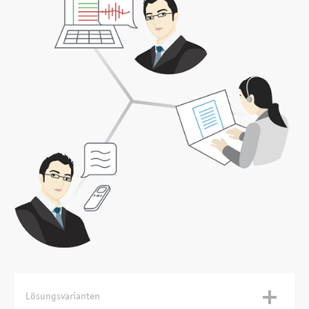
arbeiten? Nichts einfacher als das – verbinden Sie sich via
Remote Desktop in die Firma und diktieren mit
Spracherkennung Ihre Texte direkt in Word oder E-Mail.
Work-Life Balance
Wie viel Zeit möchten Sie pro Tag gewinnen für Ihre
Familie, Hobbys oder andere wichtige Dinge in Ihrem
Leben? Anwender einer Spracherkennungslösung sparen
je nach Einsatzweise der Spracherkennung bis zu 1 Stunde
pro Tag.
Lösungsvarianten