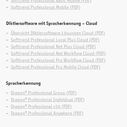
Softtrend Professional Basic Mobile (PDF)
Arbeitsplätzen im Netzwerk:
Dragon® Professional Net Plus
Softtrend Professional Mobile (PDF)
Diktiersoftware mit Sprach­erkennung – Cloud
Übersicht Diktiersoftware-Lösungen Cloud (PDF)
Softtrend Professional Local Plus Cloud (PDF)
Softtrend Professional Net Plus Cloud (PDF)
Softtrend Professional Net Workflow Cloud (PDF)
Softtrend Professional Pro Workflow Cloud (PDF)
Diktat mit Spracherkennung an mehreren
Softtrend Professional Pro Mobile Cloud (PDF)
Arbeitsplätzen und delegierter Korrektur:
Dragon® Professional Net Workflow
Spracherkennung
Dragon® Professional Group (PDF)
Dragon® Professional Individual (PDF)
Dragon® Professional v16 (PDF)
Dragon® Professional Anywhere (PDF)