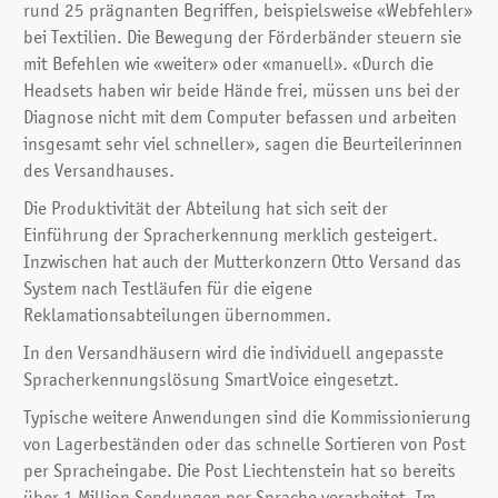
rund 25 prägnanten Begriffen, beispielsweise «Webfehler»
Ausführen eines Skriptes mit der Abfolge mehrer
bei Textilien. Die Bewegung der Förderbänder steuern sie
Anweisungen
mit Befehlen wie «weiter» oder «manuell». «Durch die
Ausführen eines SQL Kommandos in eine Datenbank
Headsets haben wir beide Hände frei, müssen uns bei der
(Access, SQL Server, Oracle etc)
Diagnose nicht mit dem Computer befassen und arbeiten
insgesamt sehr viel schneller», sagen die Beurteilerinnen
Weitere Funktionsmerkmale:
des Versandhauses.
sprecherunabhängiges Spracherkennungssystem
Die Produktivität der Abteilung hat sich seit der
(Einzelworttraining möglich)
Einführung der Spracherkennung merklich gesteigert.
Vokabularwechsel zur Laufzeit, z.B. bei Fensterwechsel
Inzwischen hat auch der Mutterkonzern Otto Versand das
in der Zielapplikation
System nach Testläufen für die eigene
geringer Ressourcenverbrauch des Erkenners (ab 300
Reklamationsabteilungen übernommen.
MHz CPU)
In den Versandhäusern wird die individuell angepasste
eigene Wörterbücher mit speziellen
Spracherkennungslösung SmartVoice eingesetzt.
Aussprachevarianten möglich
unempfindlich gegen hohen Hintergrundgeräuschpegel
Typische weitere Anwendungen sind die Kommissionierung
von Lagerbeständen oder das schnelle Sortieren von Post
per Spracheingabe. Die Post Liechtenstein hat so bereits