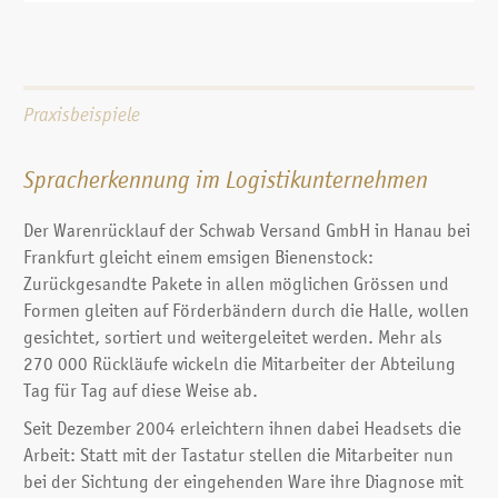
Beispiel: In der Retourenerfassung des Schwab Versands
gibt es durch die Förderbänder ein relativ lautes
Hintergrundgeräusch. Ein spezieller Parameter kann so
eingestellt werden, dass der Spracherkenner nur dann mit
Praxisbeispiele
der Erkennung beginnt, wenn der Sprecher in das
Mikrophon spricht, da dann der Wert des
Spracherkennung im Logistikunternehmen
Hintergrundgeräusches überschritten wird. Dadurch kann
der Erkenner unterscheiden, wann tatsächlich Sprache
Der Warenrücklauf der Schwab Versand GmbH in Hanau bei
über das Mikrofon aufgenommen wird.
Frankfurt gleicht einem emsigen Bienenstock:
Zu jedem einzelnen Wort bzw. jeder Äusserung, die im
Zurückgesandte Pakete in allen möglichen Grössen und
Vokabular definiert wird, kann einzeln bestimmt werden,
Formen gleiten auf Förderbändern durch die Halle, wollen
was im Falle einer Erkennung geschehen soll. Folgende
gesichtet, sortiert und weitergeleitet werden. Mehr als
Möglichkeiten stehen zur Verfügung:
270 000 Rückläufe wickeln die Mitarbeiter der Abteilung
Übergabe des erkannten Wortes an die Zielapplikation
Tag für Tag auf diese Weise ab.
Übergabe einer beliebigen Tastaturfolge inkl.
Seit Dezember 2004 erleichtern ihnen dabei Headsets die
Sondertasten an die Zielapplikation
Arbeit: Statt mit der Tastatur stellen die Mitarbeiter nun
Übergabe einer Kombination aus Zeichen- und
bei der Sichtung der eingehenden Ware ihre Diagnose mit
Tastaturfolge an die Zielapplikation